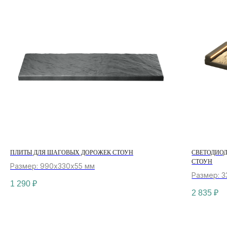
ПЛИТЫ ДЛЯ ШАГОВЫХ ДОРОЖЕК СТОУН
СВЕТОДИО
СТОУН
Размер: 990х330х55 мм
Размер: 
1 290
₽
2 835
₽