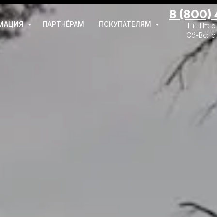
8 (800)
МАЦИЯ
ПАРТНЁРАМ
ПОКУПАТЕЛЯМ
Пн-Пт: с
Сб-Вс:
с