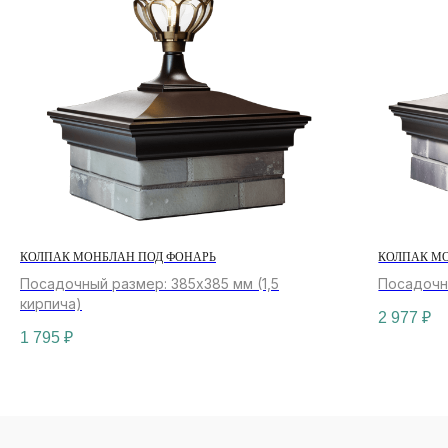
КОЛПАК МОНБЛАН ПОД ФОНАРЬ
КОЛПАК М
Посадочный размер: 385x385 мм (1,5
Посадочны
кирпича)
2 977
₽
1 795
₽