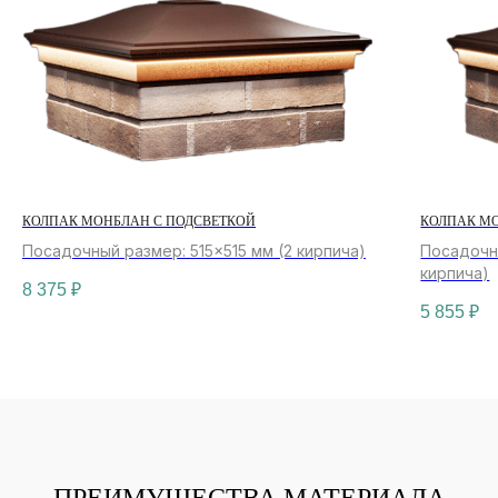
КОЛПАК МОНБЛАН С ПОДСВЕТКОЙ
КОЛПАК М
Посадочный размер: 515×515 мм (2 кирпича)
Посадочны
кирпича)
8 375
₽
5 855
₽
ПРЕИМУЩЕСТВА МАТЕРИАЛА